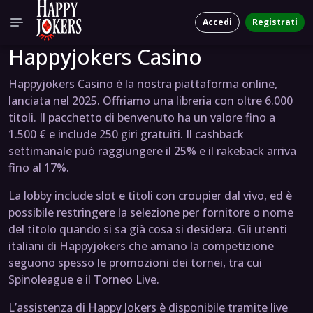
Accedi
Registrati
Happyjokers Casino
Happyjokers Casino è la nostra piattaforma online,
lanciata nel 2025. Offriamo una libreria con oltre 6.000
titoli. Il pacchetto di benvenuto ha un valore fino a
1.500 € e include 250 giri gratuiti. Il cashback
settimanale può raggiungere il 25% e il rakeback arriva
fino al 17%.
La lobby include slot e titoli con croupier dal vivo, ed è
possibile restringere la selezione per fornitore o nome
del titolo quando si sa già cosa si desidera. Gli utenti
italiani di Happyjokers che amano la competizione
seguono spesso le promozioni dei tornei, tra cui
Spinoleague e il Torneo Live.
L’assistenza di Happy Jokers è disponibile tramite live