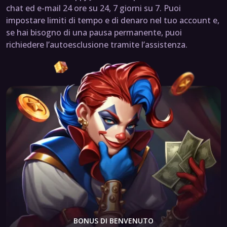
chat ed e-mail 24 ore su 24, 7 giorni su 7. Puoi
impostare limiti di tempo e di denaro nel tuo account e,
se hai bisogno di una pausa permanente, puoi
richiedere l’autoesclusione tramite l’assistenza.
BONUS DI BENVENUTO